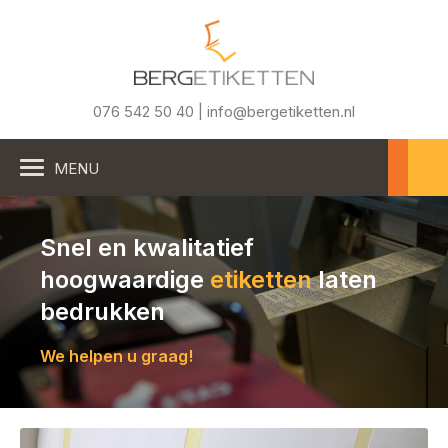
076 542 50 40 | info@bergetiketten.nl
MENU
Snel en kwalitatief
hoogwaardige
etiketten
laten
bedrukken
We helpen u graag!